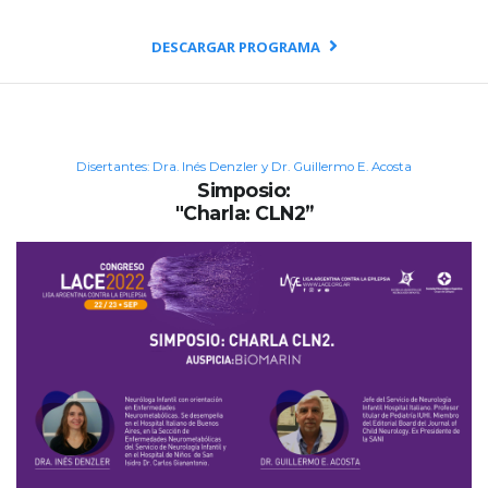
DESCARGAR PROGRAMA
Disertantes: Dra. Inés Denzler y Dr. Guillermo E. Acosta
Simposio:
"Charla: CLN2”