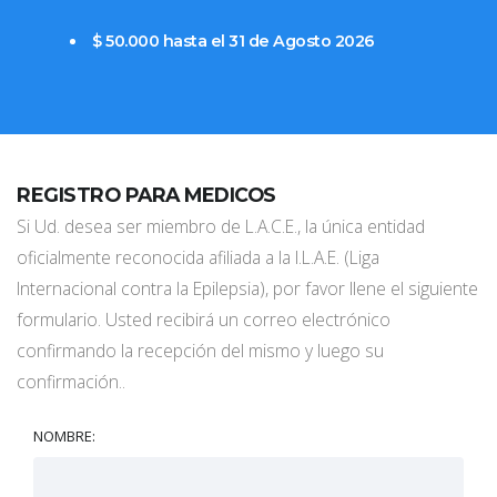
$ 50.000 hasta el 31 de Agosto 2026
REGISTRO PARA MEDICOS
Si Ud. desea ser miembro de L.A.C.E., la única entidad
oficialmente reconocida afiliada a la I.L.A.E. (Liga
Internacional contra la Epilepsia), por favor llene el siguiente
formulario. Usted recibirá un correo electrónico
confirmando la recepción del mismo y luego su
confirmación..
NOMBRE: